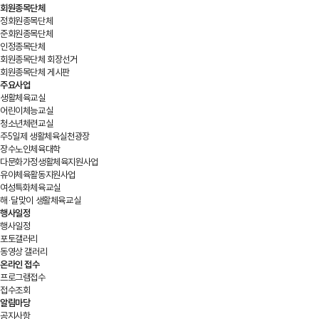
회원종목단체
정회원종목단체
준회원종목단체
인정종목단체
회원종목단체 회장선거
회원종목단체 게시판
주요사업
생활체육교실
어린이체능교실
청소년체련교실
주5일제 생활체육실천광장
장수노인체육대학
다문화가정생활체육지원사업
유아체육활동지원사업
여성특화체육교실
해·달맞이 생활체육교실
행사일정
행사일정
포토갤러리
동영상 갤러리
온라인 접수
프로그램접수
접수조회
알림마당
공지사항