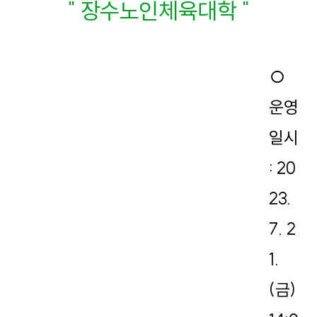
" 장수노인체육대학 "
○
운영
일시
: 20
23.
7. 2
1.
(금)