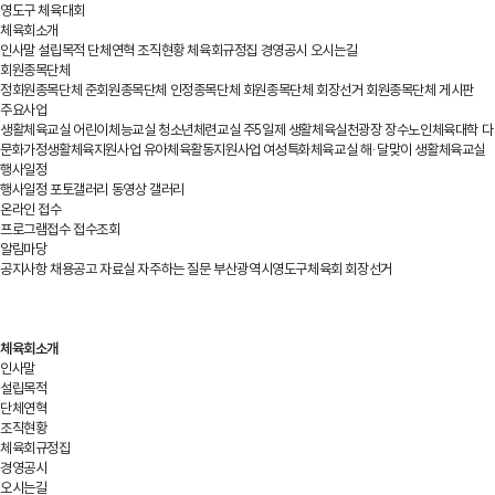
영도구 체육대회
체육회소개
인사말
설립목적
단체연혁
조직현황
체육회규정집
경영공시
오시는길
회원종목단체
정회원종목단체
준회원종목단체
인정종목단체
회원종목단체 회장선거
회원종목단체 게시판
주요사업
생활체육교실
어린이체능교실
청소년체련교실
주5일제 생활체육실천광장
장수노인체육대학
다
문화가정생활체육지원사업
유아체육활동지원사업
여성특화체육교실
해·달맞이 생활체육교실
행사일정
행사일정
포토갤러리
동영상 갤러리
온라인 접수
프로그램접수
접수조회
알림마당
공지사항
채용공고
자료실
자주하는 질문
부산광역시영도구체육회 회장선거
체육회소개
인사말
설립목적
단체연혁
조직현황
체육회규정집
경영공시
오시는길