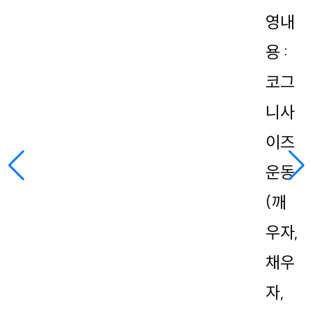
영내
용 :
코그
니사
이즈
운동
(깨
우자,
채우
자,