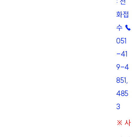
: 전
화접
수
☎
051
-41
9-4
851,
485
3
※ 사