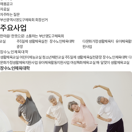
채용공고
자료실
자주하는 질문
부산광역시영도구체육회 회장선거
주요사업
한마음! 한뜻으로! 소통하는 부산영도구체육회
교실
주5일제 생활체육실천
장수노인체육대학
다문화가정생활체육지
유아체육활
광장
원사업
장수노인체육대학
생활체육교실
어린이체능교실
청소년체련교실
주5일제 생활체육실천광장
장수노인체육대학
다
문화가정생활체육지원사업
유아체육활동지원사업
여성특화체육교실
해·달맞이 생활체육교실
장수노인체육대학