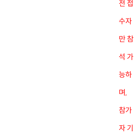
전 접
수자
만 참
석 가
능하
며,
참가
자 기