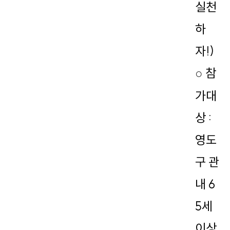
실천
하
자!)
참
○
가대
상 :
영도
구 관
내 6
5세
이상