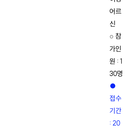
어르
신
참
○
가인
원 : 1
30명
●
접수
기간
: 20