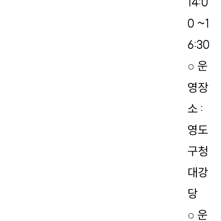
14:0
0 ~1
6:30
운
○
영장
소 :
영도
구청
대강
당
운
○