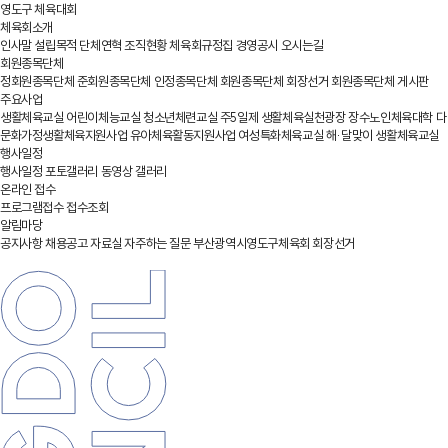
영도구 체육대회
체육회소개
인사말
설립목적
단체연혁
조직현황
체육회규정집
경영공시
오시는길
회원종목단체
정회원종목단체
준회원종목단체
인정종목단체
회원종목단체 회장선거
회원종목단체 게시판
주요사업
생활체육교실
어린이체능교실
청소년체련교실
주5일제 생활체육실천광장
장수노인체육대학
다
문화가정생활체육지원사업
유아체육활동지원사업
여성특화체육교실
해·달맞이 생활체육교실
행사일정
행사일정
포토갤러리
동영상 갤러리
온라인 접수
프로그램접수
접수조회
알림마당
공지사항
채용공고
자료실
자주하는 질문
부산광역시영도구체육회 회장선거