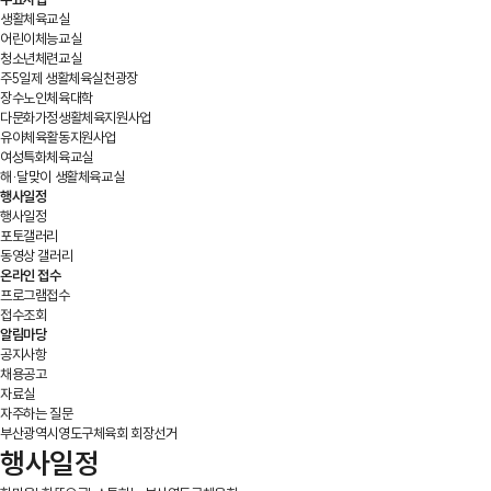
생활체육교실
어린이체능교실
청소년체련교실
주5일제 생활체육실천광장
장수노인체육대학
다문화가정생활체육지원사업
유아체육활동지원사업
여성특화체육교실
해·달맞이 생활체육교실
행사일정
행사일정
포토갤러리
동영상 갤러리
온라인 접수
프로그램접수
접수조회
알림마당
공지사항
채용공고
자료실
자주하는 질문
부산광역시영도구체육회 회장선거
행사일정