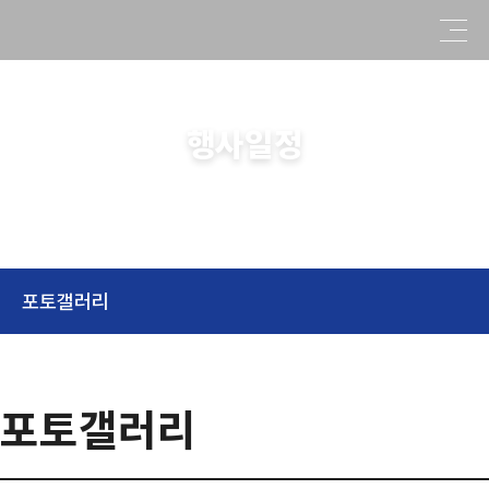
행사일정
한마음! 한뜻으로! 소통하는 부산영도구체육회
포토갤러리
포토갤러리