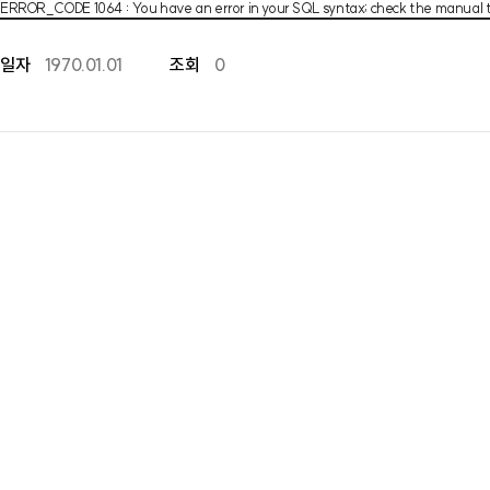
ERROR_CODE 1064 : You have an error in your SQL syntax; check the manual tha
일자
1970.01.01
조회
0