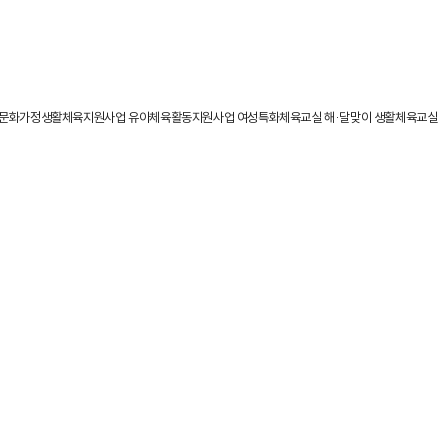
문화가정생활체육지원사업
유아체육활동지원사업
여성특화체육교실
해·달맞이 생활체육교실