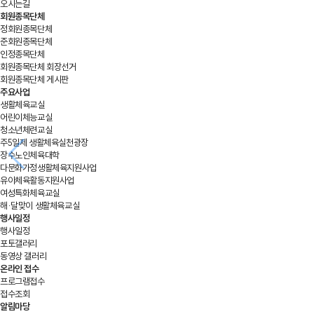
오시는길
회원종목단체
정회원종목단체
준회원종목단체
인정종목단체
회원종목단체 회장선거
회원종목단체 게시판
주요사업
생활체육교실
어린이체능교실
청소년체련교실
주5일제 생활체육실천광장
장수노인체육대학
다문화가정생활체육지원사업
유아체육활동지원사업
여성특화체육교실
해·달맞이 생활체육교실
행사일정
행사일정
포토갤러리
동영상 갤러리
온라인 접수
프로그램접수
접수조회
알림마당