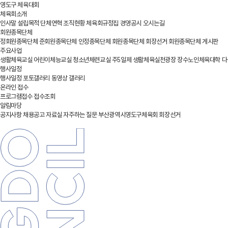
영도구 체육대회
체육회소개
인사말
설립목적
단체연혁
조직현황
체육회규정집
경영공시
오시는길
회원종목단체
정회원종목단체
준회원종목단체
인정종목단체
회원종목단체 회장선거
회원종목단체 게시판
주요사업
생활체육교실
어린이체능교실
청소년체련교실
주5일제 생활체육실천광장
장수노인체육대학
다
행사일정
행사일정
포토갤러리
동영상 갤러리
온라인 접수
프로그램접수
접수조회
알림마당
공지사항
채용공고
자료실
자주하는 질문
부산광역시영도구체육회 회장선거