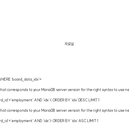
자료실
e` WHERE `board_data_idx`=
 corresponds to your MariaDB server version for the right syntax to use near 
ard_id`='employment' AND `idx`< ORDER BY `idx` DESC LIMIT 1
t corresponds to your MariaDB server version for the right syntax to use near
ard_id`='employment' AND `idx`> ORDER BY `idx` ASC LIMIT 1