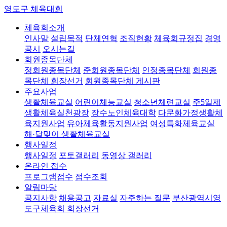
영도구 체육대회
체육회소개
인사말
설립목적
단체연혁
조직현황
체육회규정집
경영
공시
오시는길
회원종목단체
정회원종목단체
준회원종목단체
인정종목단체
회원종
목단체 회장선거
회원종목단체 게시판
주요사업
생활체육교실
어린이체능교실
청소년체련교실
주5일제
생활체육실천광장
장수노인체육대학
다문화가정생활체
육지원사업
유아체육활동지원사업
여성특화체육교실
해·달맞이 생활체육교실
행사일정
행사일정
포토갤러리
동영상 갤러리
온라인 접수
프로그램접수
접수조회
알림마당
공지사항
채용공고
자료실
자주하는 질문
부산광역시영
도구체육회 회장선거