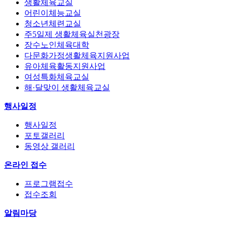
생활체육교실
어린이체능교실
청소년체련교실
주5일제 생활체육실천광장
장수노인체육대학
다문화가정생활체육지원사업
유아체육활동지원사업
여성특화체육교실
해·달맞이 생활체육교실
행사일정
행사일정
포토갤러리
동영상 갤러리
온라인 접수
프로그램접수
접수조회
알림마당