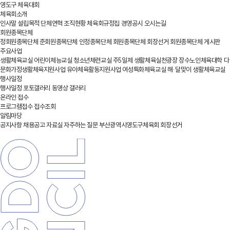
영도구 체육대회
체육회소개
인사말
설립목적
단체연혁
조직현황
체육회규정집
경영공시
오시는길
회원종목단체
정회원종목단체
준회원종목단체
인정종목단체
회원종목단체 회장선거
회원종목단체 게시판
주요사업
생활체육교실
어린이체능교실
청소년체련교실
주5일제 생활체육실천광장
장수노인체육대학
다
문화가정생활체육지원사업
유아체육활동지원사업
여성특화체육교실
해·달맞이 생활체육교실
행사일정
행사일정
포토갤러리
동영상 갤러리
온라인 접수
프로그램접수
접수조회
알림마당
공지사항
채용공고
자료실
자주하는 질문
부산광역시영도구체육회 회장선거