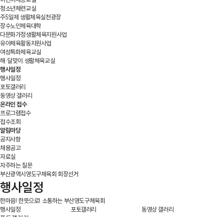
청소년체련교실
주5일제 생활체육실천광장
장수노인체육대학
다문화가정생활체육지원사업
유아체육활동지원사업
여성특화체육교실
해·달맞이 생활체육교실
행사일정
행사일정
포토갤러리
동영상 갤러리
온라인 접수
프로그램접수
접수조회
알림마당
공지사항
채용공고
자료실
자주하는 질문
부산광역시영도구체육회 회장선거
행사일정
한마음! 한뜻으로! 소통하는 부산영도구체육회
행사일정
포토갤러리
동영상 갤러리